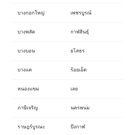
บางกอกใหญ่
เพชรบูรณ์
บางพลัด
กาฬสินธุ์
บางบอน
ยโสธร
บางแค
ร้อยเอ็ด
หนองแขม
เลย
ภาษีเจริญ
นครพนม
ราษฎร์บูรณะ
บึงกาฬ