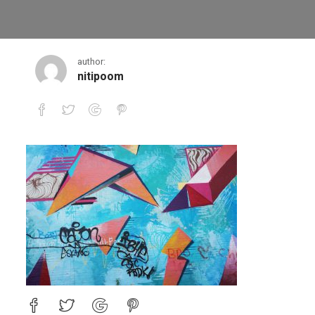
art4-comprezor
author:
nitipoom
art4-comprezor