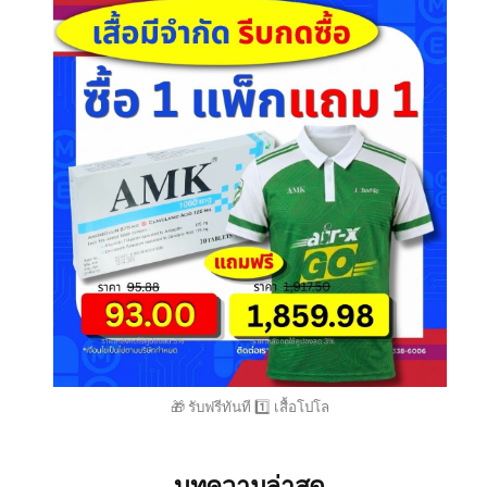
🎁 รับฟรีทันที 1️⃣ เสื้อโปโล