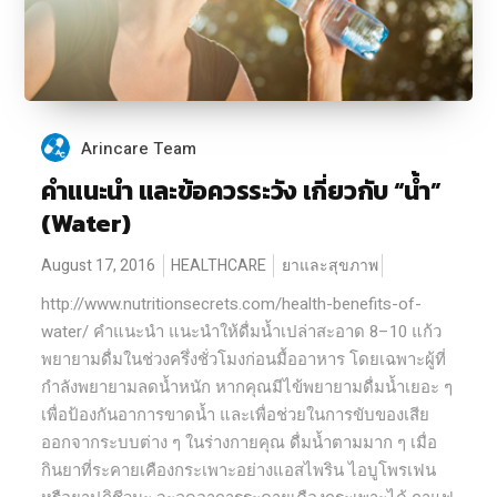
Arincare Team
คำแนะนำ และข้อควรระวัง เกี่ยวกับ “น้ำ”
(Water)
August 17, 2016
HEALTHCARE
ยาและสุขภาพ
http://www.nutritionsecrets.com/health-benefits-of-
water/ คำแนะนำ แนะนำให้ดื่มน้ำเปล่าสะอาด 8–10 แก้ว
พยายามดื่มในช่วงครึ่งชั่วโมงก่อนมื้ออาหาร โดยเฉพาะผู้ที่
กำลังพยายามลดน้ำหนัก หากคุณมีไข้พยายามดื่มน้ำเยอะ ๆ
เพื่อป้องกันอาการขาดน้ำ และเพื่อช่วยในการขับของเสีย
ออกจากระบบต่าง ๆ ในร่างกายคุณ ดื่มน้ำตามมาก ๆ เมื่อ
กินยาที่ระคายเคืองกระเพาะอย่างแอสไพริน ไอบูโพรเฟน