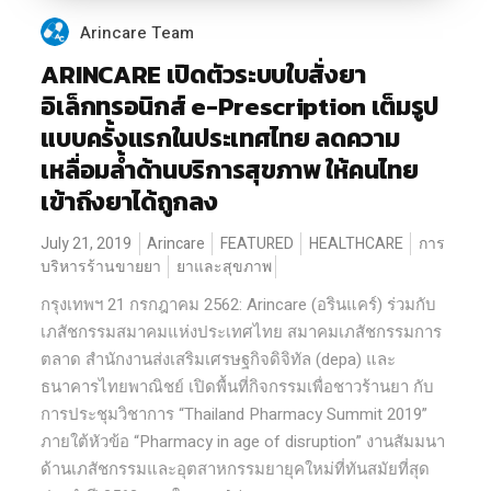
Arincare Team
ARINCARE เปิดตัวระบบใบสั่งยา
อิเล็กทรอนิกส์ e-Prescription เต็มรูป
แบบครั้งแรกในประเทศไทย ลดความ
เหลื่อมล้ำด้านบริการสุขภาพ ให้คนไทย
เข้าถึงยาได้ถูกลง
July 21, 2019
Arincare
FEATURED
HEALTHCARE
การ
บริหารร้านขายยา
ยาและสุขภาพ
กรุงเทพฯ 21 กรกฎาคม 2562: Arincare (อรินแคร์) ร่วมกับ
เภสัชกรรมสมาคมแห่งประเทศไทย สมาคมเภสัชกรรมการ
ตลาด สำนักงานส่งเสริมเศรษฐกิจดิจิทัล (depa) และ
ธนาคารไทยพาณิชย์ เปิดพื้นที่กิจกรรมเพื่อชาวร้านยา กับ
การประชุมวิชาการ “Thailand Pharmacy Summit 2019”
ภายใต้หัวข้อ “Pharmacy in age of disruption” งานสัมมนา
ด้านเภสัชกรรมและอุตสาหกรรมยายุคใหม่ที่ทันสมัยที่สุด