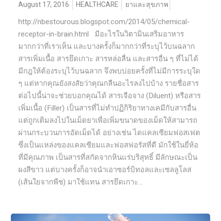
August 17, 2016
HEALTHCARE
ยาและสุขภาพ
http://nbestourous.blogspot.com/2014/05/chemical-
receptor-in-brain.html มีอะไรในวิตามินเสริมอาหาร
มากกว่าที่เราเห็น และบางครั้งก็มากกว่าที่ระบุไว้บนฉลาก
สารเพิ่มเนื้อ สารยึดเกาะ สารหล่อลื่น และสารอื่น ๆ ที่ไม่ได้
มีกฎให้ต้องระบุไว้บนฉลาก จึงพบบ่อยครั้งที่ไม่มีการระบุใด
ๆ แต่หากคุณยังสงสัยว่าคุณกลืนอะไรลงไปบ้าง รายชื่อสาร
ต่อไปนี้น่าจะช่วยบอกคุณได้ สารเจือจาง (Diluent) หรือสาร
เพิ่มเนื้อ (Filler) เป็นสารที่ไม่ทำปฏิกิริยาทางเคมีกับสารอื่น
แต่ถูกเติมลงไปในเม็ดยาเพื่อเพิ่มขนาดของเม็ดให้สามารถ
ผ่านกระบวนการอัดเม็ดได้ อย่างเช่น ไดแคลเซียมฟอสเฟต
ซึ่งเป็นแหล่งของแคลเซียมและฟอสฟอรัสที่ดี มักใช้ในยี่ห้อ
ที่มีคุณภาพ เป็นสารที่สกัดจากหินแร่บริสุทธิ์ มีลักษณะเป็น
ผงสีขาว แต่บางครั้งก็อาจนำเอาซอร์บิทอลและเซลลูโลส
(เส้นใยจากพืช) มาใช้แทน สารยึดเกาะ...