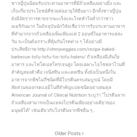
ชาวญี่ปุ่นนิยมรับประทานอาหารที่มีถั่วเหลืองอย่างยิ่ง และ
เก็บเกี่ยวประโยชน์ที่ช่วยต่ออายุให้ยืนยาว อีกทั้งชาวญี่ปุ่น
ยังมีอัตราการตายจากมะเร็งและโรคหัวใจต่ำกว่าชาว
อเมริกันมาก ในปัจจุบันนักวิจัยเชื่อว่าการรับประทานอาหาร
ที่ทำมากจากถั่วเหลืองเพิ่มเพียงแค่ 2 ออนซ์ในอาหารแต่ละ
วัน จะเป็นดั่งเกราะที่คุ้มกันโรคต่าง ๆ ได้อย่างมี
ประสิทธิภาพ http://ohmyveggies.com/recipe-baked-
barbecue-tofu-tofu-for-tofu-haters/ ถั่วเหลืองมีเส้นใย
อาหาร และไฟโตเอสโทรเจนสูง โดยเฉพาะไอโซฟลาโวนที่
สำคัญสองตัวคือ เจนิสทีน และเดดซีน ทั้งยังเป็นหนึ่งใน
อาหารจากพืชไม่กี่ชนิดที่มีโปรตีนครบสมบูรณ์ โดยมี
สัดส่วนของกรดแอมิโนที่สำคัญแปดชนิดอย่างสมดุล
American Journal of Clinical Nutrition ระบุว่า “โปรตีนจาก
ถั่วเหลืองสามารถเป็นแหล่งโปรตีนเพียงอย่างเดียวของ
มนุษย์ได้” เช่นเดียวกับโปรตีนจากพืชอื่น ๆ...
Older Posts