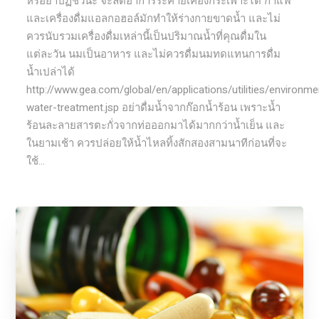
หรือยาปฏิชีวนะ จะลดอาการระคายเคืองกระเพาะได้ กาแฟ
และเครื่องดื่มแอลกอฮอล์มักทำให้ร่างกายขาดน้ำ และไม่
ควรนับรวมเครื่องดื่มเหล่านี้เป็นปริมาณน้ำที่คุณดื่มใน
แต่ละวัน นมเป็นอาหาร และไม่ควรดื่มนมทดแทนการดื่ม
น้ำเปล่าได้
http://www.gea.com/global/en/applications/utilities/environ
water-treatment.jsp อย่าดื่มน้ำจากก๊อกน้ำร้อน เพราะน้ำ
ร้อนละลายสารตะกั่วจากท่อออกมาได้มากกว่าน้ำเย็น และ
ในยามเช้า ควรปล่อยให้น้ำไหลทิ้งสักสองสามนาทีก่อนที่จะ
ใช้...