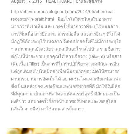
August 17, 2016
HEALTHCARE
ยาและสุขภาพ
http://nbestourous.blogspot.com/2014/05/chemical-
receptor-in-brain.html มีอะไรในวิตามินเสริมอาหาร
มากกว่าที่เราเห็น และบางครั้งก็มากกว่าที่ระบุไว้บนฉลาก
สารเพิ่มเนื้อ สารยึดเกาะ สารหล่อลื่น และสารอื่น ๆ ที่ไม่ได้
มีกฎให้ต้องระบุไว้บนฉลาก จึงพบบ่อยครั้งที่ไม่มีการระบุใด
ๆ แต่หากคุณยังสงสัยว่าคุณกลืนอะไรลงไปบ้าง รายชื่อสาร
ต่อไปนี้น่าจะช่วยบอกคุณได้ สารเจือจาง (Diluent) หรือสาร
เพิ่มเนื้อ (Filler) เป็นสารที่ไม่ทำปฏิกิริยาทางเคมีกับสารอื่น
แต่ถูกเติมลงไปในเม็ดยาเพื่อเพิ่มขนาดของเม็ดให้สามารถ
ผ่านกระบวนการอัดเม็ดได้ อย่างเช่น ไดแคลเซียมฟอสเฟต
ซึ่งเป็นแหล่งของแคลเซียมและฟอสฟอรัสที่ดี มักใช้ในยี่ห้อ
ที่มีคุณภาพ เป็นสารที่สกัดจากหินแร่บริสุทธิ์ มีลักษณะเป็น
ผงสีขาว แต่บางครั้งก็อาจนำเอาซอร์บิทอลและเซลลูโลส
(เส้นใยจากพืช) มาใช้แทน สารยึดเกาะ...