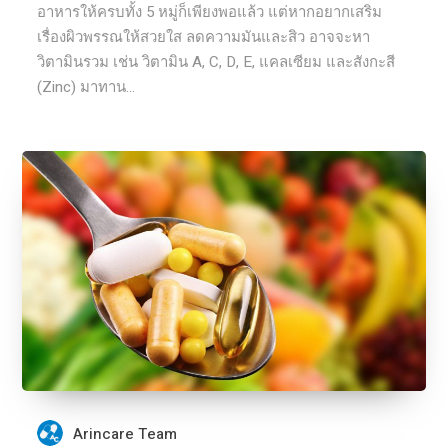
อาหารให้ครบทั้ง 5 หมู่ก็เพียงพอแล้ว แต่หากอยากเสริม
เรื่องผิวพรรณให้สวยใส ลดความมันและสิว อาจจะหา
วิตามินรวม เช่น วิตามิน A, C, D, E, แคลเซียม และสังกะสี
(Zinc) มาทาน...
Arincare Team