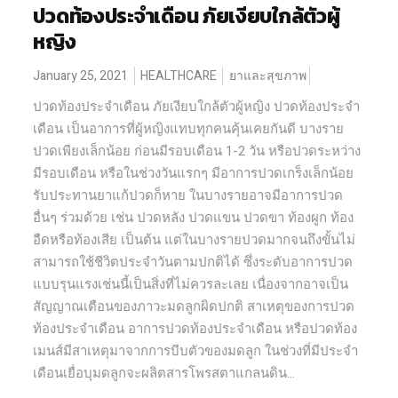
ปวดท้องประจำเดือน ภัยเงียบใกล้ตัวผู้
หญิง
January 25, 2021
HEALTHCARE
ยาและสุขภาพ
ปวดท้องประจำเดือน ภัยเงียบใกล้ตัวผู้หญิง ปวดท้องประจำ
เดือน เป็นอาการที่ผู้หญิงแทบทุกคนคุ้นเคยกันดี บางราย
ปวดเพียงเล็กน้อย ก่อนมีรอบเดือน 1-2 วัน หรือปวดระหว่าง
มีรอบเดือน หรือในช่วงวันแรกๆ มีอาการปวดเกร็งเล็กน้อย
รับประทานยาแก้ปวดก็หาย ในบางรายอาจมีอาการปวด
อื่นๆ ร่วมด้วย เช่น ปวดหลัง ปวดแขน ปวดขา ท้องผูก ท้อง
อืดหรือท้องเสีย เป็นต้น แต่ในบางรายปวดมากจนถึงขั้นไม่
สามารถใช้ชีวิตประจำวันตามปกติได้ ซึ่งระดับอาการปวด
แบบรุนแรงเช่นนี้เป็นสิ่งที่ไม่ควรละเลย เนื่องจากอาจเป็น
สัญญาณเตือนของภาวะมดลูกผิดปกติ สาเหตุของการปวด
ท้องประจำเดือน อาการปวดท้องประจำเดือน หรือปวดท้อง
เมนส์มีสาเหตุมาจากการบีบตัวของมดลูก ในช่วงที่มีประจำ
เดือนเยื่อบุมดลูกจะผลิตสารโพรสตาแกลนดิน...